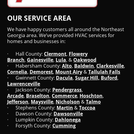
OUR SERVICE AREA
We have happy customers all around the Northeast
Georgia area. We’ve provided HVAC services for
homes and businesses in:
· Hall County:
Clermont
,
Flowery
Branch
,
Gainesville
,
Lula
, &
Oakwood
· Habersham County:
Alto
,
Baldwin
,
Clarkesville
,
Cornelia
,
Demorest
,
Mount Airy
&
Tallulah Falls
· Gwinnett County:
Dacula
,
Sugar Hill,
Buford
,
Lawrenceville
· Jackson County:
Pendergrass
,
Arcade
,
Braselton
,
Commerce
,
Hoschton
,
Jefferson
,
Maysville
,
Nicholson
&
Talmo
· Stephens County:
Martin
&
Toccoa
· Dawson County:
Dawsonville
· Lumpkin County:
Dahlonega
· Forsyth County:
Cumming