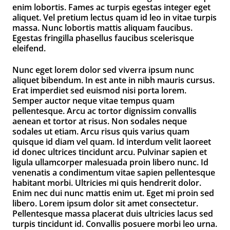
enim lobortis. Fames ac turpis egestas integer eget
aliquet. Vel pretium lectus quam id leo in vitae turpis
massa. Nunc lobortis mattis aliquam faucibus.
Egestas fringilla phasellus faucibus scelerisque
eleifend.
Nunc eget lorem dolor sed viverra ipsum nunc
aliquet bibendum. In est ante in nibh mauris cursus.
Erat imperdiet sed euismod nisi porta lorem.
Semper auctor neque vitae tempus quam
pellentesque. Arcu ac tortor dignissim convallis
aenean et tortor at risus. Non sodales neque
sodales ut etiam. Arcu risus quis varius quam
quisque id diam vel quam. Id interdum velit laoreet
id donec ultrices tincidunt arcu. Pulvinar sapien et
ligula ullamcorper malesuada proin libero nunc. Id
venenatis a condimentum vitae sapien pellentesque
habitant morbi. Ultricies mi quis hendrerit dolor.
Enim nec dui nunc mattis enim ut. Eget mi proin sed
libero. Lorem ipsum dolor sit amet consectetur.
Pellentesque massa placerat duis ultricies lacus sed
turpis tincidunt id. Convallis posuere morbi leo urna.