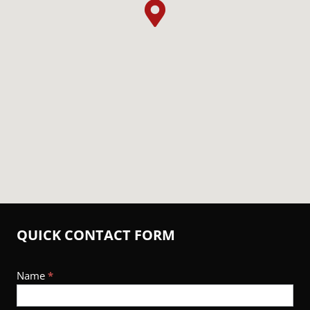

QUICK CONTACT FORM
Footer
Name
*
Contact