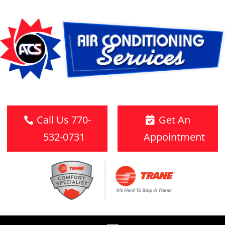
Call Us 770-
Get An
532-0731
Appointment