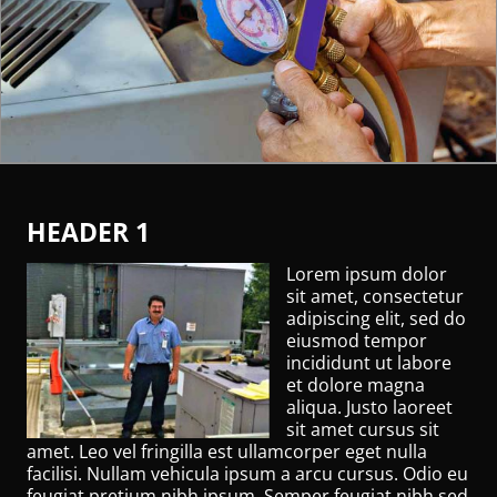
HEADER 1
Lorem ipsum dolor
sit amet, consectetur
adipiscing elit, sed do
eiusmod tempor
incididunt ut labore
et dolore magna
aliqua. Justo laoreet
sit amet cursus sit
amet. Leo vel fringilla est ullamcorper eget nulla
facilisi. Nullam vehicula ipsum a arcu cursus. Odio eu
feugiat pretium nibh ipsum. Semper feugiat nibh sed